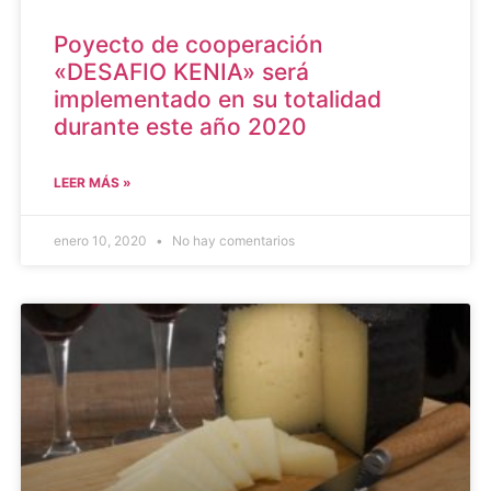
Poyecto de cooperación
«DESAFIO KENIA» será
implementado en su totalidad
durante este año 2020
LEER MÁS »
enero 10, 2020
No hay comentarios