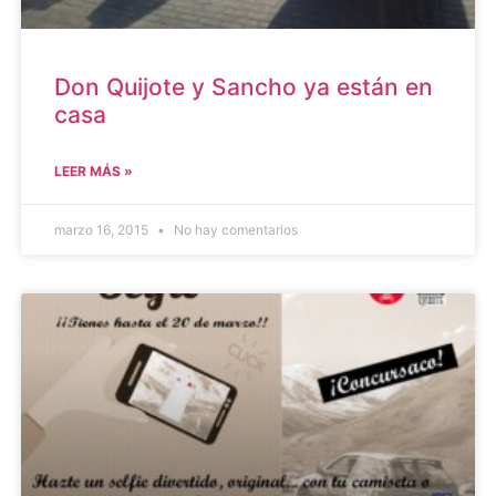
Don Quijote y Sancho ya están en
casa
LEER MÁS »
marzo 16, 2015
No hay comentarios