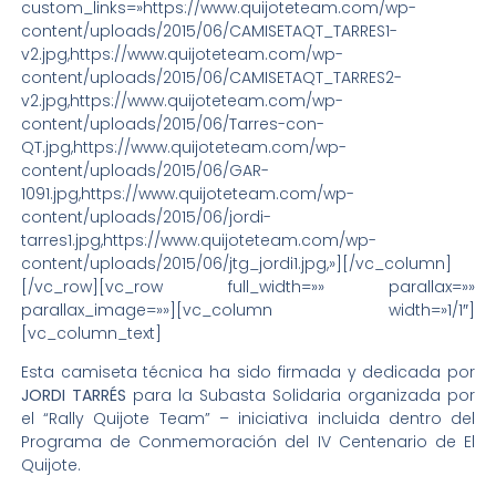
custom_links=»https://www.quijoteteam.com/wp-
content/uploads/2015/06/CAMISETAQT_TARRES1-
v2.jpg,https://www.quijoteteam.com/wp-
content/uploads/2015/06/CAMISETAQT_TARRES2-
v2.jpg,https://www.quijoteteam.com/wp-
content/uploads/2015/06/Tarres-con-
QT.jpg,https://www.quijoteteam.com/wp-
content/uploads/2015/06/GAR-
1091.jpg,https://www.quijoteteam.com/wp-
content/uploads/2015/06/jordi-
tarres1.jpg,https://www.quijoteteam.com/wp-
content/uploads/2015/06/jtg_jordi1.jpg,»][/vc_column]
[/vc_row][vc_row full_width=»» parallax=»»
parallax_image=»»][vc_column width=»1/1″]
[vc_column_text]
Esta camiseta técnica ha sido firmada y dedicada por
JORDI TARRÉS
para la Subasta Solidaria organizada por
el “Rally Quijote Team” – iniciativa incluida dentro del
Programa de Conmemoración del IV Centenario de El
Quijote.