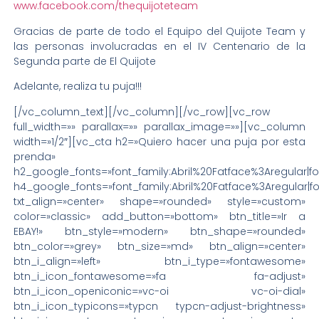
www.facebook.com/thequijoteteam
Gracias de parte de todo el Equipo del Quijote Team y
las personas involucradas en el IV Centenario de la
Segunda parte de El Quijote
Adelante, realiza tu puja!!!
[/vc_column_text][/vc_column][/vc_row][vc_row
full_width=»» parallax=»» parallax_image=»»][vc_column
width=»1/2″][vc_cta h2=»Quiero hacer una puja por esta
prenda»
h2_google_fonts=»font_family:Abril%20Fatface%3Aregular|
h4_google_fonts=»font_family:Abril%20Fatface%3Aregular|
txt_align=»center» shape=»rounded» style=»custom»
color=»classic» add_button=»bottom» btn_title=»Ir a
EBAY!» btn_style=»modern» btn_shape=»rounded»
btn_color=»grey» btn_size=»md» btn_align=»center»
btn_i_align=»left» btn_i_type=»fontawesome»
btn_i_icon_fontawesome=»fa fa-adjust»
btn_i_icon_openiconic=»vc-oi vc-oi-dial»
btn_i_icon_typicons=»typcn typcn-adjust-brightness»