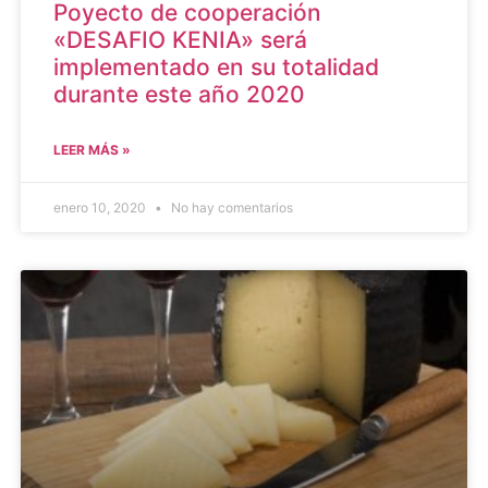
Poyecto de cooperación
«DESAFIO KENIA» será
implementado en su totalidad
durante este año 2020
LEER MÁS »
enero 10, 2020
No hay comentarios