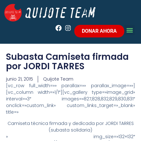
DONAR AHORA
Subasta Camiseta firmada
por JORDI TARRES
junio 21, 2015
Quijote Team
[vc_row full_width=»» parallax=»» parallax_image=»»]
[vc_column width=»1/1″][vc_gallery type=»image_grid»
interval=»3″ images=»827,828,832,829,830,831″
onclick=»custom_link» custom_links_target=»_blank»
title=»
Camiseta técnica firmada y dedicada por JORDI TARRES
(subasta solidaria)
» img_size=»132×132″