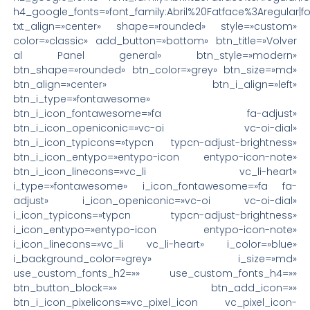
h4_google_fonts=»font_family:Abril%20Fatface%3Aregular|
txt_align=»center» shape=»rounded» style=»custom»
color=»classic» add_button=»bottom» btn_title=»Volver
al Panel general» btn_style=»modern»
btn_shape=»rounded» btn_color=»grey» btn_size=»md»
btn_align=»center» btn_i_align=»left»
btn_i_type=»fontawesome»
btn_i_icon_fontawesome=»fa fa-adjust»
btn_i_icon_openiconic=»vc-oi vc-oi-dial»
btn_i_icon_typicons=»typcn typcn-adjust-brightness»
btn_i_icon_entypo=»entypo-icon entypo-icon-note»
btn_i_icon_linecons=»vc_li vc_li-heart»
i_type=»fontawesome» i_icon_fontawesome=»fa fa-
adjust» i_icon_openiconic=»vc-oi vc-oi-dial»
i_icon_typicons=»typcn typcn-adjust-brightness»
i_icon_entypo=»entypo-icon entypo-icon-note»
i_icon_linecons=»vc_li vc_li-heart» i_color=»blue»
i_background_color=»grey» i_size=»md»
use_custom_fonts_h2=»» use_custom_fonts_h4=»»
btn_button_block=»» btn_add_icon=»»
btn_i_icon_pixelicons=»vc_pixel_icon vc_pixel_icon-