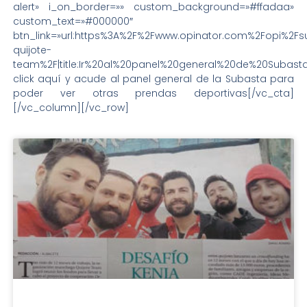
alert» i_on_border=»» custom_background=»#ffadaa»
custom_text=»#000000″
btn_link=»url:https%3A%2F%2Fwww.opinator.com%2Fopi%2Fs
quijote-
team%2F|title:Ir%20al%20panel%20general%20de%20Subasta
click aquí y acude al panel general de la Subasta para
poder ver otras prendas deportivas[/vc_cta]
[/vc_column][/vc_row]