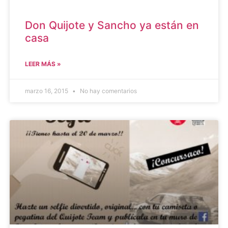
Don Quijote y Sancho ya están en
casa
LEER MÁS »
marzo 16, 2015
No hay comentarios