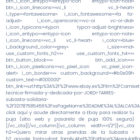
btn_i_icon_entypo=»entypo-icon entypo-icon-note»
btn_i_icon_linecons=»vc_li vc_li-heart»
i_type=»fontawesome» i_icon_fontawesome=»fa fa-
adjust» i_icon_openiconic=»vc-oi vc-oi-dial»
i_icon_typicons=»typcn typcn-adjust-brightness»
i_icon_entypo=»entypo-icon entypo-icon-note»
i_icon_linecons=»vc_li vc_li-heart» i_color=»blue»
i_background_color=»grey» i_size=»md»
use_custom_fonts_h2=»» use_custom_fonts_h4=»»
btn_button_block=»» btn_add_icon=»»
btn_i_icon_pixelicons=»vc_pixel_icon vc_pixel_icon-
alert» i_on_border=»» custom_background=»#b0e09f»
custom_text=»#000000″
btn_link=»url:http%3A%2F%2Fwww.ebay.es%2Fitm%2FCamise
tecnica-firmada-y-dedicada-por-JORDI-TARRES-
subasta-solidaria-
%2F321787585456%3FssPageName%3DADME%3AL%3ALCA%3AES%3A
click aquí y acude directamente a Ebay para realizar tu
puja (sitio web y pasarela de puja 100% segura)
[/vc_cta][/vc_column][vc_column width=»1/2″][vc_cta
h2=»Quiero mirar otras prendas de la Subasta »
h2_google_fonts=»font_family:Abril%20Fatface%3Aregular|