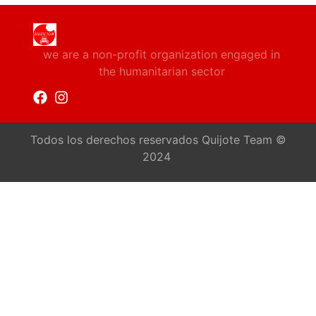
we are a non-profit organization engaged in
the humanitarian sector
Todos los derechos reservados Quijote Team ©
2024