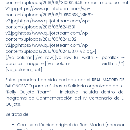
content/uploads/2015/06/1310032946_extras_mosaico_noti
V2.jpg,https://www.quijoteteam.com/wp-
content/uploads/2015/06/20150618_131651-
v2.jpg,https://www.quijoteteam.com/wp-
content/uploads/2015/06/6241581-
v2.jpg,https://www.quijoteteam.com/wp-
content/uploads/2015/06/6241582-
v2.jpg,https://www.quijoteteam.com/wp-
content/uploads/2015/06/62415877-v2.jpg,»]
[/vc_column][/vc_row][vc_row full_width=»» parallax=»»
parallax_image=»»][vc_column width=»1/1″]
[vc_column_text]
Estas prendas han sido cedidas por
el REAL MADRID DE
BALONCESTO
para la Subasta Solidaria organizada por el
“Rally Quijote Team” – iniciativa incluida dentro del
Programa de Conmemoración del IV Centenario de El
Quijote.
Se trata de:
Camiseta técnica original del Real Madrid (sponsor