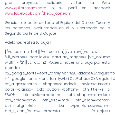
gran proyecto solidario visitar su Web
www.quijoteteam.com
o su perfil en Facebook
www.facebook.com/thequijoteteam
Gracias de parte de todo el Equipo del Quijote Team y
las personas involucradas en el IV Centenario de la
Segunda parte de El Quijote
Adelante, realiza tu puja!!!
[/vc_column_text][/vc_column][/vc_row][vc_row
full_width=»» parallax=»» parallax_image=»»][vc_column
width=»1/2″][vc_cta h2=»Quiero hacer una puja por esta
prenda»
h2_google_fonts=»font_family:Abril%20Fatface%3Aregular|
h4_google_fonts=»font_family:Abril%20Fatface%3Aregular|
txt_align=»center» shape=»rounded» style=»custom»
color=»classic» add_button=»bottom» btn_title=»Ir a
EBAY!» btn_style=»modern» btn_shape=»rounded»
btn_color=»grey» btn_size=»md» btn_align=»center»
btn_i_align=»left» btn_i_type=»fontawesome»
btn_i_icon_fontawesome=»fa fa-adjust»