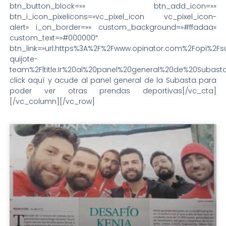
btn_button_block=»» btn_add_icon=»»
btn_i_icon_pixelicons=»vc_pixel_icon vc_pixel_icon-
alert» i_on_border=»» custom_background=»#ffadaa»
custom_text=»#000000″
btn_link=»url:https%3A%2F%2Fwww.opinator.com%2Fopi%2Fs
quijote-
team%2F|title:Ir%20al%20panel%20general%20de%20Subasta
click aquí y acude al panel general de la Subasta para
poder ver otras prendas deportivas[/vc_cta]
[/vc_column][/vc_row]