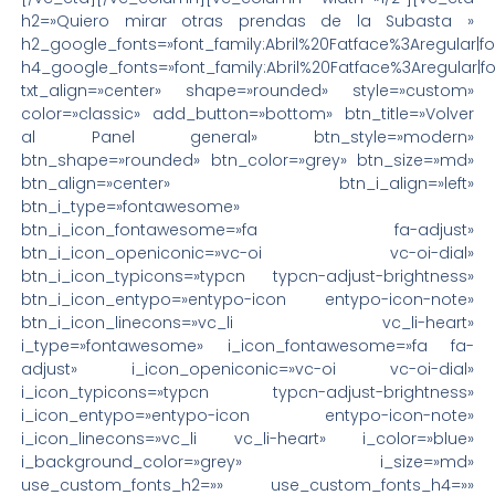
h2=»Quiero mirar otras prendas de la Subasta »
h2_google_fonts=»font_family:Abril%20Fatface%3Aregular|
h4_google_fonts=»font_family:Abril%20Fatface%3Aregular|
txt_align=»center» shape=»rounded» style=»custom»
color=»classic» add_button=»bottom» btn_title=»Volver
al Panel general» btn_style=»modern»
btn_shape=»rounded» btn_color=»grey» btn_size=»md»
btn_align=»center» btn_i_align=»left»
btn_i_type=»fontawesome»
btn_i_icon_fontawesome=»fa fa-adjust»
btn_i_icon_openiconic=»vc-oi vc-oi-dial»
btn_i_icon_typicons=»typcn typcn-adjust-brightness»
btn_i_icon_entypo=»entypo-icon entypo-icon-note»
btn_i_icon_linecons=»vc_li vc_li-heart»
i_type=»fontawesome» i_icon_fontawesome=»fa fa-
adjust» i_icon_openiconic=»vc-oi vc-oi-dial»
i_icon_typicons=»typcn typcn-adjust-brightness»
i_icon_entypo=»entypo-icon entypo-icon-note»
i_icon_linecons=»vc_li vc_li-heart» i_color=»blue»
i_background_color=»grey» i_size=»md»
use_custom_fonts_h2=»» use_custom_fonts_h4=»»