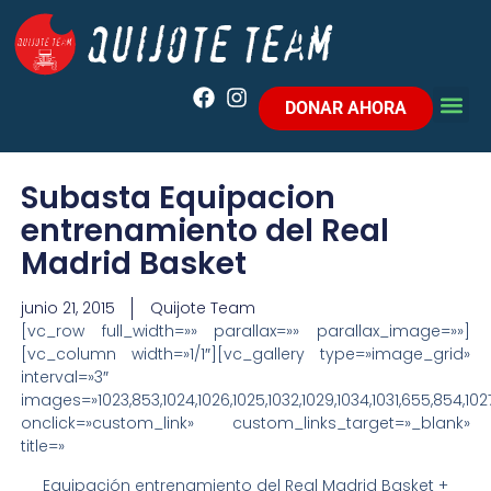
DONAR AHORA
Subasta Equipacion
entrenamiento del Real
Madrid Basket
junio 21, 2015
Quijote Team
[vc_row full_width=»» parallax=»» parallax_image=»»]
[vc_column width=»1/1″][vc_gallery type=»image_grid»
interval=»3″
images=»1023,853,1024,1026,1025,1032,1029,1034,1031,655,854,1027
onclick=»custom_link» custom_links_target=»_blank»
title=»
Equipación entrenamiento del Real Madrid Basket +