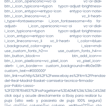
btn_i_icon_openiconic=»vc-oi vc-oi-dial»
btn_i_icon_typicons=»typcn typcn-adjust-brightness»
btn_i_icon_entypo=»entypo-icon entypo-icon-note»
btn_i_icon_linecons=»vc_li vc_li-heart»
i_type=»fontawesome» i_icon_fontawesome=»fa fa-
adjust» i_icon_openiconic=»vc-oi vc-oi-dial»
i_icon_typicons=»typcn typcn-adjust-brightness»
i_icon_entypo=»entypo-icon entypo-icon-note»
i_icon_linecons=»vc_li vc_li-heart» i_color=»blue»
i_background_color=»grey» i_size=»md»
use_custom_fonts_h2=»» use_custom_fonts_h4=»»
btn_button_block=»» btn_add_icon=»»
btn_i_icon_pixelicons=»vc_pixel_icon vc_pixel_icon-
alert» i_on_border=»» custom_background=»#b0e09f»
custom_text=»#000000″
btn_link=»url:http%3A%2F%2Fwww.ebay.es%2Fitm%2FPrendas
del-Real-Madrid-Basket-camiseta-tecnica-firmada-
por-Pablo-Lasso-
%2F321787614637%3FssPageName%3DADME%3AL%3ALCA%3AES%3A
click aquí y acude directamente a Ebay para realizar tu
puja (sitio web y pasarela de puja 100% segura)
[/vc_cta][/vc_column][vc_column width=»1/2″][vc_cta