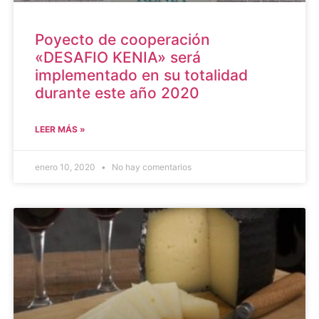
Poyecto de cooperación
«DESAFIO KENIA» será
implementado en su totalidad
durante este año 2020
LEER MÁS »
enero 10, 2020
No hay comentarios