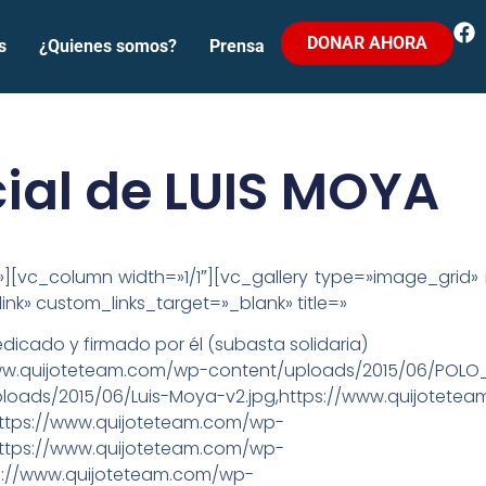
DONAR AHORA
s
¿Quienes somos?
Prensa
cial de LUIS MOYA
»][vc_column width=»1/1″][vc_gallery type=»image_grid» i
nk» custom_links_target=»_blank» title=»
edicado y firmado por él (subasta solidaria)
w.quijoteteam.com/wp-content/uploads/2015/06/POLO_
loads/2015/06/Luis-Moya-v2.jpg,https://www.quijotete
ttps://www.quijoteteam.com/wp-
ttps://www.quijoteteam.com/wp-
s://www.quijoteteam.com/wp-