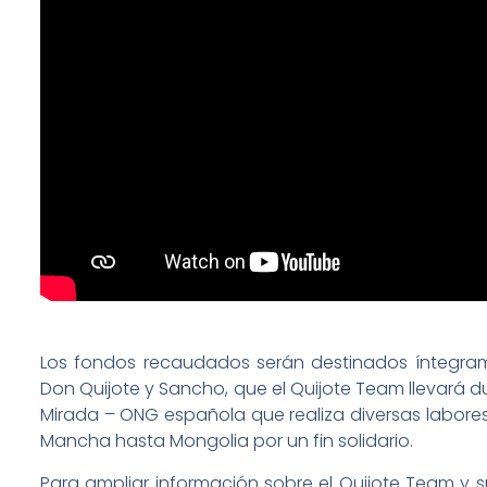
Los fondos recaudados serán destinados íntegra
Don Quijote y Sancho, que el Quijote Team llevará d
Mirada – ONG española que realiza diversas labore
Mancha hasta Mongolia por un fin solidario.
Para ampliar información sobre el Quijote Team y s