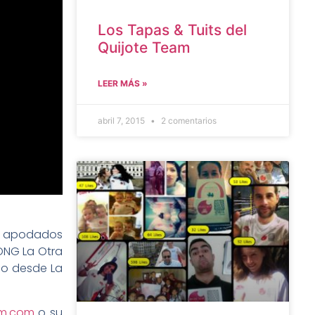
Los Tapas & Tuits del
Quijote Team
LEER MÁS »
abril 7, 2015
2 comentarios
s, apodados
 ONG La Otra
do desde La
am.com
o su