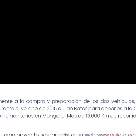
mente a la compra y preparación de los dos vehículo
urante el verano de 2015 a Ulan Bator para donarlos a la
s humanitarias en Mongolia. Mas de 15.000 Km de recorri
u gran proyecto solidario visitar su Web
www.quijotete