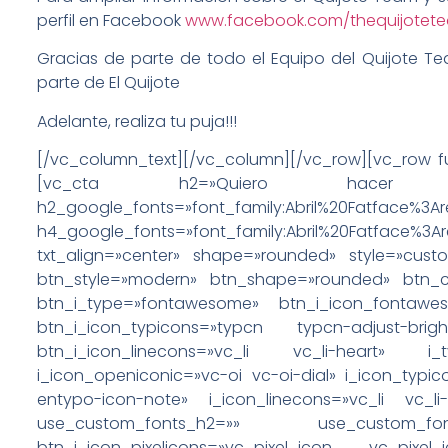
perfil en Facebook
www.facebook.com/thequijotet
Gracias de parte de todo el Equipo del Quijote Te
parte de El Quijote
Adelante, realiza tu puja!!!
[/vc_column_text][/vc_column][/vc_row][vc_row ful
[vc_cta h2=»Quiero ha
h2_google_fonts=»font_family:Abril%20Fatface%3A
h4_google_fonts=»font_family:Abril%20Fatface%3A
txt_align=»center» shape=»rounded» style=»cust
btn_style=»modern» btn_shape=»rounded» btn_col
btn_i_type=»fontawesome» btn_i_icon_fontawes
btn_i_icon_typicons=»typcn typcn-adjust-bri
btn_i_icon_linecons=»vc_li vc_li-heart» 
i_icon_openiconic=»vc-oi vc-oi-dial» i_icon_typi
entypo-icon-note» i_icon_linecons=»vc_li vc_l
use_custom_fonts_h2=»» use_custom_f
btn_i_icon_pixelicons=»vc_pixel_icon vc_pix