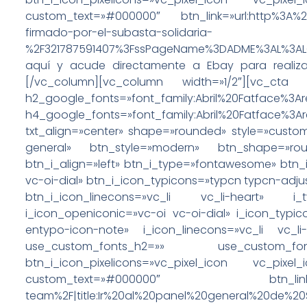
custom_text=»#000000″ btn_link=»url:http%3A%2
firmado-por-el-subasta-solidaria-
%2F321787591407%3FssPageName%3DADME%3AL%3ALCA
aquí y acude directamente a Ebay para realiza
[/vc_column][vc_column width=»1/2″][vc
h2_google_fonts=»font_family:Abril%20Fatface%3A
h4_google_fonts=»font_family:Abril%20Fatface%3A
txt_align=»center» shape=»rounded» style=»custom
general» btn_style=»modern» btn_shape=»rou
btn_i_align=»left» btn_i_type=»fontawesome» btn
vc-oi-dial» btn_i_icon_typicons=»typcn typcn-adj
btn_i_icon_linecons=»vc_li vc_li-heart» 
i_icon_openiconic=»vc-oi vc-oi-dial» i_icon_typi
entypo-icon-note» i_icon_linecons=»vc_li vc_l
use_custom_fonts_h2=»» use_custom_f
btn_i_icon_pixelicons=»vc_pixel_icon vc_pix
custom_text=»#000000″ btn_link=»url:htt
team%2F|title:Ir%20al%20panel%20general%20de%20S