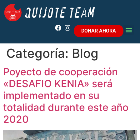
DONAR AHORA
Categoría:
Blog
Poyecto de cooperación
«DESAFIO KENIA» será
implementado en su
totalidad durante este año
2020